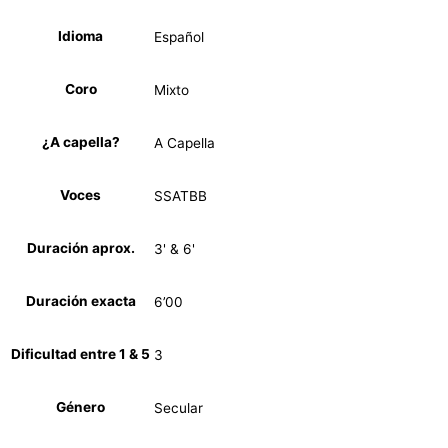
Idioma
Español
Coro
Mixto
¿A capella?
A Capella
Voces
SSATBB
Duración aprox.
3' & 6'
Duración exacta
6’00
Dificultad entre 1 & 5
3
Género
Secular