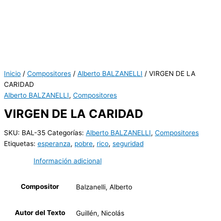
Inicio
/
Compositores
/
Alberto BALZANELLI
/ VIRGEN DE LA
CARIDAD
Alberto BALZANELLI
,
Compositores
VIRGEN DE LA CARIDAD
SKU:
BAL-35
Categorías:
Alberto BALZANELLI
,
Compositores
Etiquetas:
esperanza
,
pobre
,
rico
,
seguridad
Información adicional
Compositor
Balzanelli, Alberto
Autor del Texto
Guillén, Nicolás