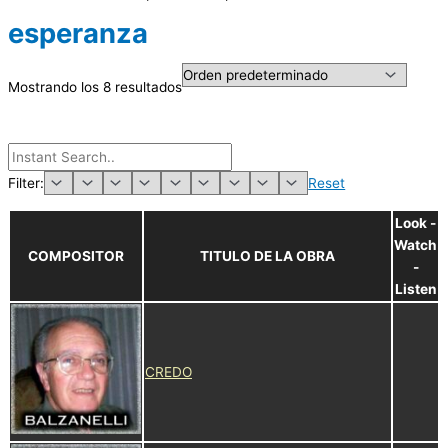
esperanza
Mostrando los 8 resultados
Filter:
Reset
Look -
Watch
COMPOSITOR
TITULO DE LA OBRA
-
Listen
CREDO