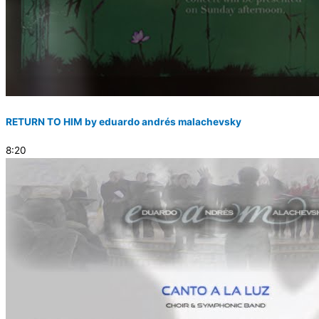
RETURN TO HIM by eduardo andrés malachevsky
8:20