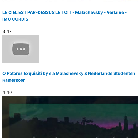
LE CIEL EST PAR-DESSUS LE TOIT - Malachevsky - Verlaine -
IMO CORDIS
3:47
O Potores Exquisiti by e a Malachevsky & Nederlands Studenten
Kamerkoor
4:40