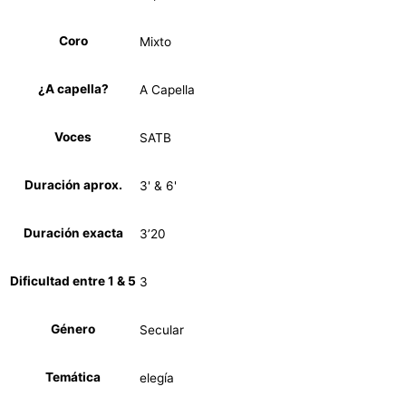
Coro
Mixto
¿A capella?
A Capella
Voces
SATB
Duración aprox.
3' & 6'
Duración exacta
3’20
Dificultad entre 1 & 5
3
Género
Secular
Temática
elegía