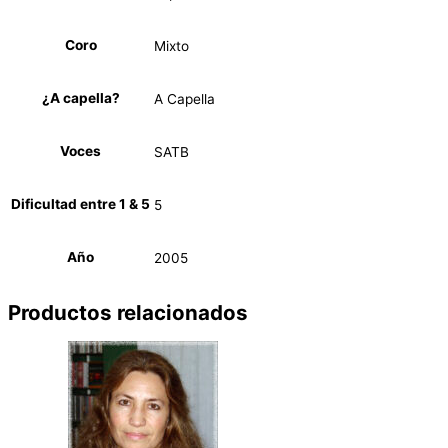
Coro
Mixto
¿A capella?
A Capella
Voces
SATB
Dificultad entre 1 & 5
5
Año
2005
Productos relacionados