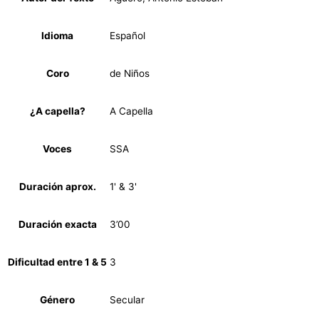
Idioma
Español
Coro
de Niños
¿A capella?
A Capella
Voces
SSA
Duración aprox.
1' & 3'
Duración exacta
3’00
Dificultad entre 1 & 5
3
Género
Secular