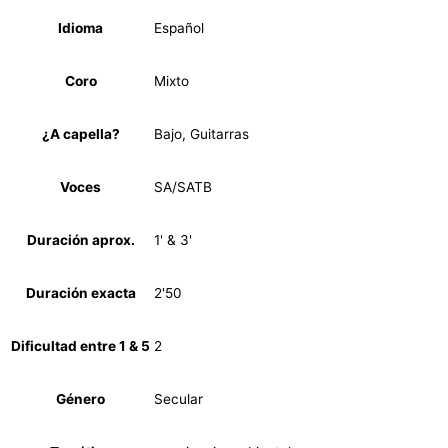
Idioma
Español
Coro
Mixto
¿A capella?
Bajo, Guitarras
Voces
SA/SATB
Duración aprox.
1' & 3'
Duración exacta
2'50
Dificultad entre 1 & 5
2
Género
Secular