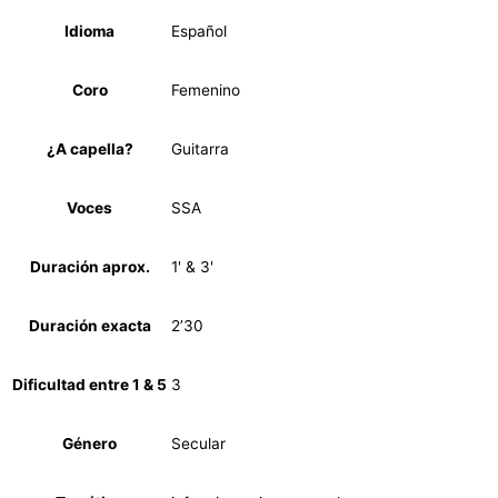
Idioma
Español
Coro
Femenino
¿A capella?
Guitarra
Voces
SSA
Duración aprox.
1' & 3'
Duración exacta
2’30
Dificultad entre 1 & 5
3
Género
Secular