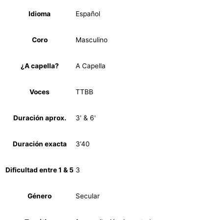
Idioma
Español
Coro
Masculino
¿A capella?
A Capella
Voces
TTBB
Duración aprox.
3' & 6'
Duración exacta
3’40
Dificultad entre 1 & 5
3
Género
Secular