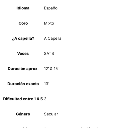
Idioma
Español
Coro
Mixto
¿A capella?
A Capella
Voces
SATB
Duración aprox.
12' & 15'
Duración exacta
13’
Dificultad entre 1 & 5
3
Género
Secular