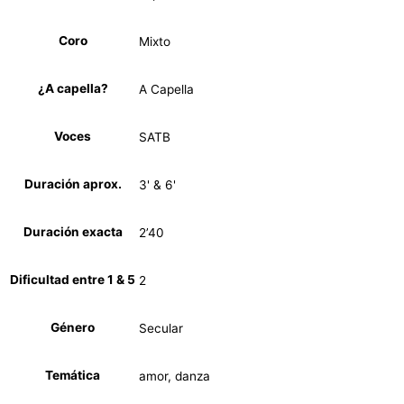
Coro
Mixto
¿A capella?
A Capella
Voces
SATB
Duración aprox.
3' & 6'
Duración exacta
2’40
Dificultad entre 1 & 5
2
Género
Secular
Temática
amor, danza