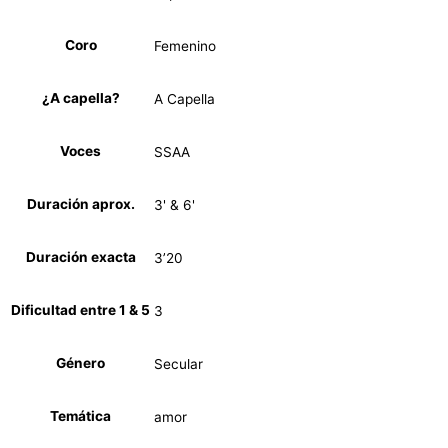
Coro
Femenino
¿A capella?
A Capella
Voces
SSAA
Duración aprox.
3' & 6'
Duración exacta
3’20
Dificultad entre 1 & 5
3
Género
Secular
Temática
amor