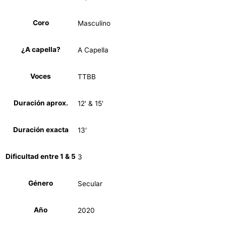
Coro
Masculino
¿A capella?
A Capella
Voces
TTBB
Duración aprox.
12' & 15'
Duración exacta
13'
Dificultad entre 1 & 5
3
Género
Secular
Año
2020