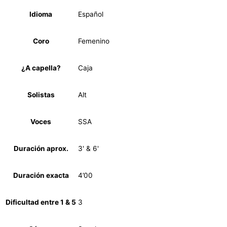
Idioma
Español
Coro
Femenino
¿A capella?
Caja
Solistas
Alt
Voces
SSA
Duración aprox.
3' & 6'
Duración exacta
4’00
Dificultad entre 1 & 5
3